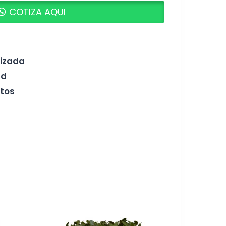
COTIZA AQUI
!
tizada
ad
tos