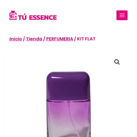
Saltar
al
contenido
Inicio
/
Tienda
/
PERFUMERIA
/
KIT FLAT