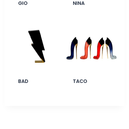
GIO
NINA
BAD
TACO