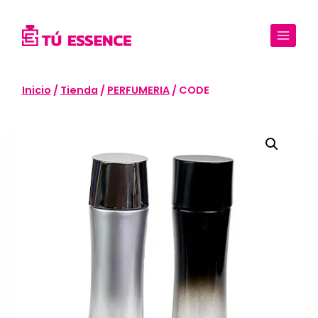
Saltar
al
contenido
Inicio
/
Tienda
/
PERFUMERIA
/
CODE