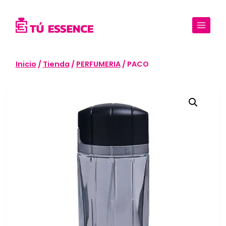
Saltar
al
contenido
Inicio
/
Tienda
/
PERFUMERIA
/
PACO