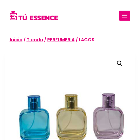
Saltar
al
contenido
Inicio
/
Tienda
/
PERFUMERIA
/
LACOS