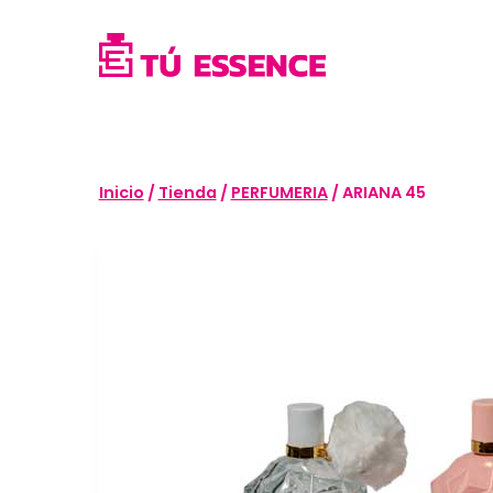
Saltar
al
contenido
Inicio
/
Tienda
/
PERFUMERIA
/
ARIANA 45