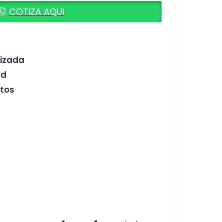
COTIZA AQUI
!
tizada
ad
tos