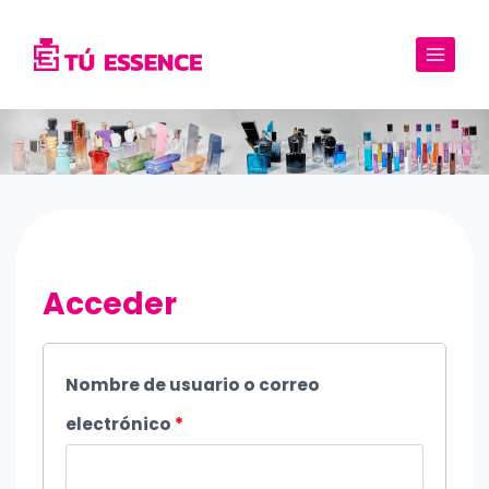
Saltar
al
contenido
Acceder
Nombre de usuario o correo
O
electrónico
*
b