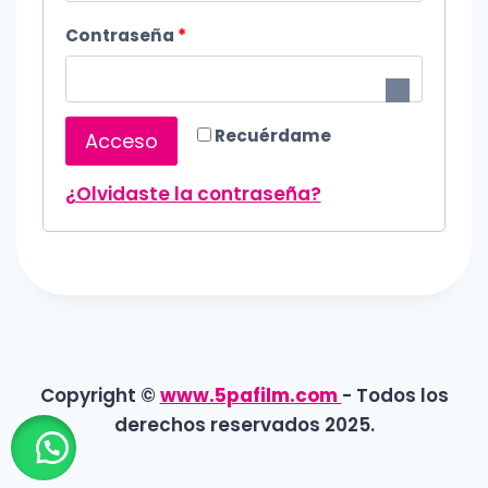
l
O
Contraseña
*
i
b
g
l
a
Recuérdame
Acceso
i
t
g
¿Olvidaste la contraseña?
o
a
r
t
i
o
o
r
i
Copyright ©
www.5pafilm.com
- Todos los
derechos reservados 2025.
o